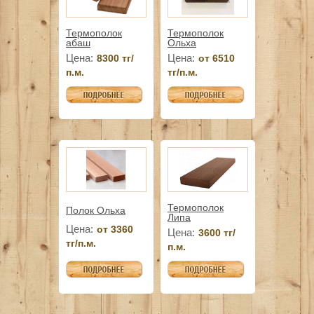
Термополок
Термополок
абаш
Ольха
Цена:
Цена:
8300 тг/
от 6510
п.м.
тг/п.м.
Термополок
Полок Ольха
Липа
Цена:
от 3360
Цена:
3600 тг/
тг/п.м.
п.м.