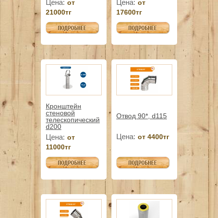
Цена:
Цена:
от
от
21000тг
17600тг
Кронштейн
стеновой
Отвод 90*, d115
телескопический
d200
Цена:
Цена:
от 4400тг
от
11000тг