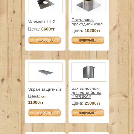
Потолочно-
Элемент ППУ
проходной узел
Цена:
6600тг
Цена:
10200тг
Бак выносной
Экран защитный
для устройства
Цена:
от
ПАРОВАР
11000тг
Цена:
25000тг