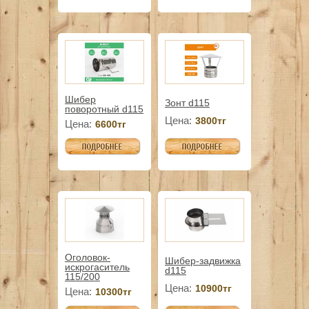
Шибер
Зонт d115
поворотный d115
Цена:
3800тг
Цена:
6600тг
Оголовок-
Шибер-задвижка
искрогаситель
d115
115/200
Цена:
10900тг
Цена:
10300тг