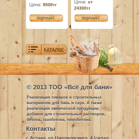
Цена:
от
Цена:
9500тг
24300тг
КАТАЛОГ
© 2013 ТОО «Всё для бани»
Реализация товаров и строительных
материалов для бань и саун. А также
реализация химической продукции,
добавок для строительных растворов,
бетона, газобетона, пенобетона.
Контакты
г. Астана, ул.Циолковского, 4 (склад