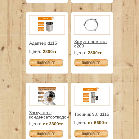
Хомут-растяжка
Адаптер d115
d200
Цена:
2800тг
Цена:
2800тг
Заглушка с
Тройник 90, d115
конденсатоотводом
Цена:
от 6600тг
Цена:
от 3300тг