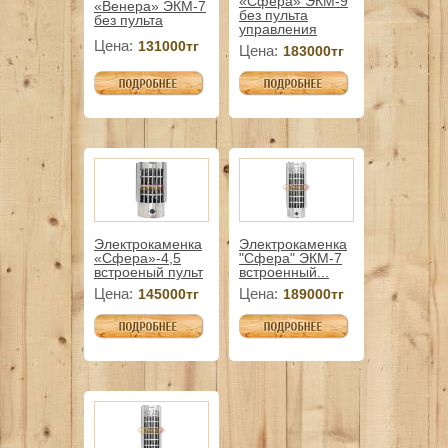
«Сфера» ЭКМ-9
«Венера» ЭКМ-7
без пульта
без пульта
управления
Цена:
131000тг
Цена:
183000тг
Электрокаменка
Электрокаменка
«Сфера»-4,5
"Сфера" ЭКМ-7
встроеный пульт
встроенный...
Цена:
Цена:
145000тг
189000тг