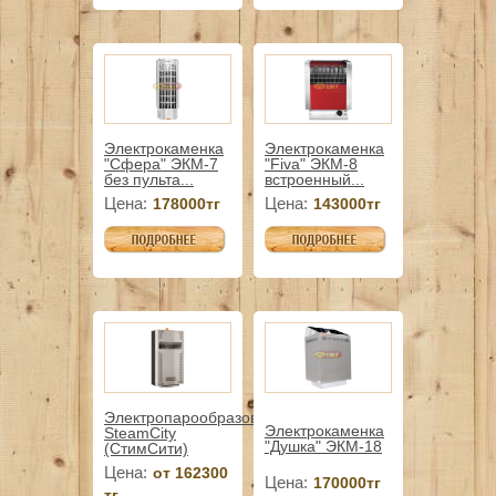
Электрокаменка
Электрокаменка
"Сфера" ЭКМ-7
"Fiva" ЭКМ-8
без пульта...
встроенный...
Цена:
Цена:
178000тг
143000тг
Электропарообразователь
Электрокаменка
SteamCity
"Душка" ЭКМ-18
(СтимСити)
Цена:
от 162300
Цена:
170000тг
тг