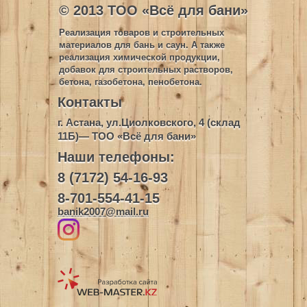
© 2013 ТОО «Всё для бани»
Реализация товаров и строительных
материалов для бань и саун. А также
реализация химической продукции,
добавок для строительных растворов,
бетона, газобетона, пенобетона.
Контакты
г. Астана, ул.Циолковского, 4 (склад
11Б)— ТОО «Всё для бани»
Наши телефоны:
8 (7172) 54-16-93
8-701-554-41-15
banik2007@mail.ru