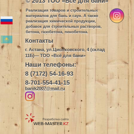
© 2013 ТОО «Всё для бани»
Реализация товаров и строительных
материалов для бань и саун. А также
реализация химической продукции,
добавок для строительных растворов,
бетона, газобетона, пенобетона.
Контакты
г. Астана, ул.Циолковского, 4 (склад
11Б)— ТОО «Всё для бани»
Наши телефоны:
8 (7172) 54-16-93
8-701-554-41-15
banik2007@mail.ru