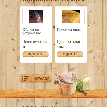
Обливное
Полок из липы
устройство
Цена:
Цена:
от 51000
от 1260
тг
тг/м.п.
КАТАЛОГ