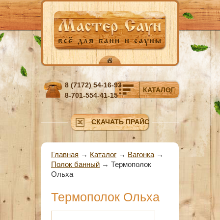
Перейти к основному содержанию
8 (7172) 54-16-93
КАТАЛОГ
8-701-554-41-15
СКАЧАТЬ ПРАЙС
Вы здесь
Главная
→
Каталог
→
Вагонка
→
Полок банный
→
Термополок
Ольха
Термополок Ольха