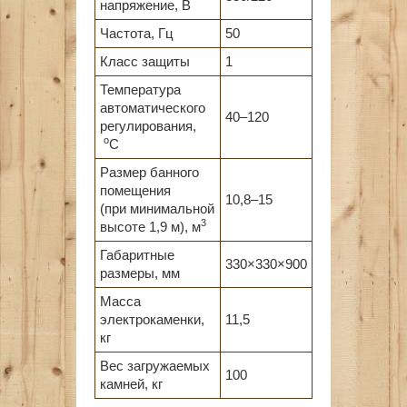
напряжение, В
Частота, Гц
50
Класс защиты
1
Температура
автоматического
40–120
регулирования,
о
С
Размер банного
помещения
10,8–15
(при минимальной
3
высоте 1,9 м), м
Габаритные
330×330×900
размеры, мм
Масса
электрокаменки,
11,5
кг
Вес загружаемых
100
камней, кг