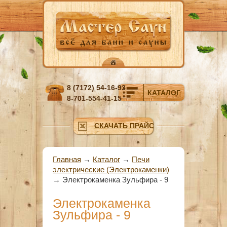
Перейти к основному содержанию
8 (7172) 54-16-93
КАТАЛОГ
8-701-554-41-15
СКАЧАТЬ ПРАЙС
Вы здесь
Главная
→
Каталог
→
Печи
электрические (Электрокаменки)
→
Электрокаменка Зульфира - 9
Электрокаменка
Зульфира - 9