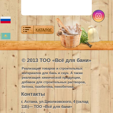
КАТАЛОГ
© 2013 ТОО «Всё для бани»
Реализация товаров и строительных
материалов для бань и саун. А также
реализация химической продукции,
добавок для строительных растворов,
бетона, газобетона, пенобетона.
Контакты
г. Астана, ул.Циолковского, 4 (склад
11Б)— ТОО «Всё для бани»