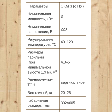
Параметры
ЭКМ 3 (с ПУ)
Номинальная
3
мощность, кВт
Номинальное
220
напряжение, В
Регулирование
40–120
о
температуры,
С
Размеры
парильни
(при
4,3–5
минимальной
3
высоте 1,9 м), м
Расположение
вертикальное
ТЭН
Вес камней, кг
20–25
Габаритные
302×605
размеры, мм