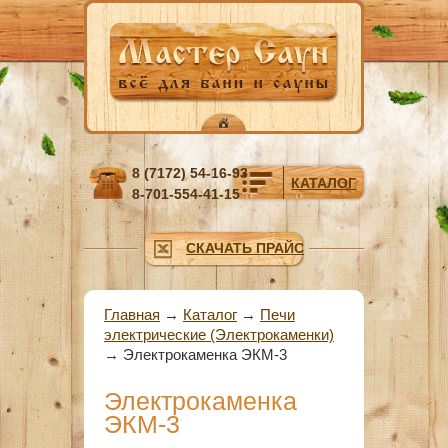
Перейти к основному содержанию
8 (7172) 54-16-93
КАТАЛОГ
8-701-554-41-15
СКАЧАТЬ ПРАЙС
Вы здесь
Главная
→
Каталог
→
Печи
электрические (Электрокаменки)
→
Электрокаменка ЭКМ-3
Электрокаменка
ЭКМ-3