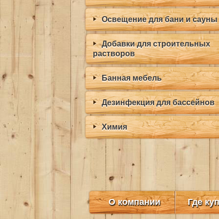
Освещение для бани и сауны
Добавки для строительных
растворов
Банная мебель
Дезинфекция для бассейнов
Химия
О компании
Где ку