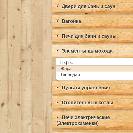
Двери для бань и саун
Вагонка
Печи для бани и сауны
Элементы дымохода
Гефест
Жара
Теплодар
Пульты управления
Отопительные котлы
Печи электрические
(Электрокаменки)