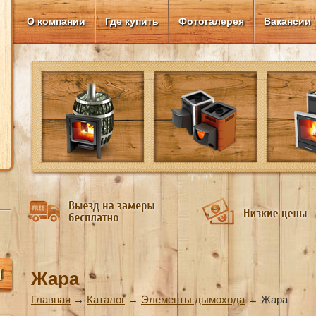
О компании
Где купить
Фотогалерея
Вакансии
Жара
Главная
→
Каталог
→
Элементы дымохода
→
Жара
Вы здесь