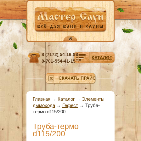
Перейти к основному содержанию
8 (7172) 54-16-93
КАТАЛОГ
8-701-554-41-15
СКАЧАТЬ ПРАЙС
Вы здесь
Главная
→
Каталог
→
Элементы
дымохода
→
Гефест
→
Труба-
термо d115/200
Труба-термо
d115/200