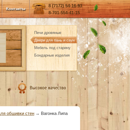
8 (7172) 54-16-93
Контакты
8-701-554-41-15
Печи дровяные
Двери для бань и саун
Мебель под старину
Бондарные изделия
для обшивки стен
→
Вагонка Липа