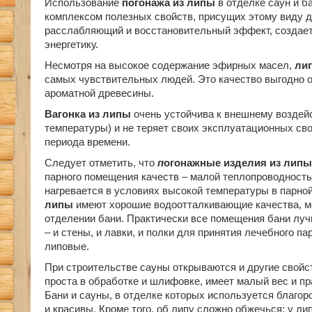
Использование
погонажа из липы
в отделке саун и 
комплексом полезных свойств, присущих этому виду д
расслабляющий и восстановительный эффект, создае
энергетику.
Несмотря на высокое содержание эфирных масел,
ли
самых чувствительных людей. Это качество выгодно о
ароматной древесины.
Вагонка из липы
очень устойчива к внешнему воздей
температуры) и не теряет своих эксплуатационных св
периода времени.
Следует отметить, что
п
огонажные изделия из
лип
парного помещения качеств – малой теплопроводность
нагревается в условиях высокой температуры в парно
липы
имеют хорошие водоотталкивающие качества, м
отделении бани. Практически все помещения бани лу
– и стены, и лавки, и полки для принятия лечебного п
липовые.
При строительстве сауны открываются и другие свой
проста в обработке и шлифовке, имеет малый вес и п
Бани и сауны, в отделке которых используется благо
и красивы. Кроме того, об липу сложно обжечься: у ли