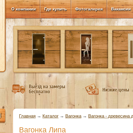
О компании
Где купить
Фотогалерея
Вакансии
Вы здесь
Главная
→
Каталог
→
Вагонка
→
Вагонка - древесина 
Вагонка Липа