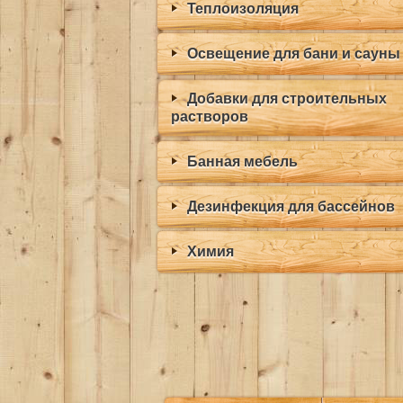
Теплоизоляция
Освещение для бани и сауны
Добавки для строительных
растворов
Банная мебель
Дезинфекция для бассейнов
Химия