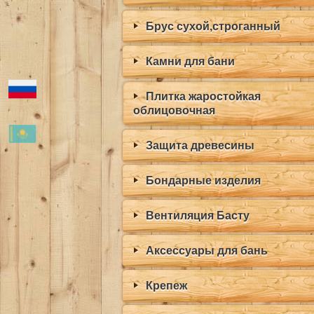
Брус сухой,строганный
Камни для бани
Плитка жаростойкая
облицовочная
Защита древесины
Бондарные изделия
Вентиляция Басту
Аксессуары для бань
Крепеж