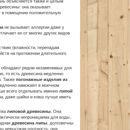
бань объясняется также и целым
ревесины: она оказывает
т в помещении положительную
па
не вызывает аллергии даже у
тличает ее от многих других видов
ствию (влажности, перепадам
ойств на протяжении длительного
ы
обладают рядом незаменимых для
ю, то есть древесина медленно
й. Также
погонажные изделия из
едленно намокают в моечном
чше всего отделывать именно
липой
ара, даже шайки и ковш лучше иметь
ства
липовой древесины
. Она
рактически непроницаема для воды.
родная
древесина липы
, долговечны
пы невысокая плотность, она