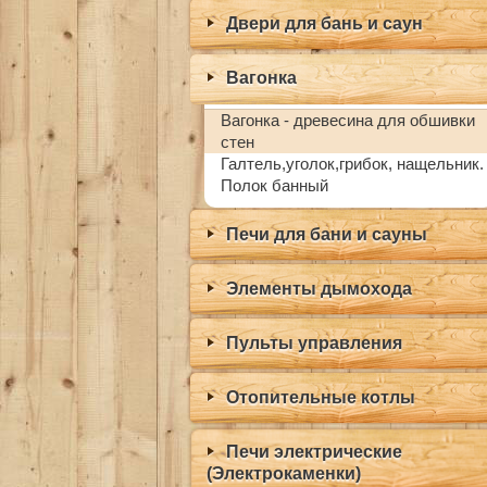
Двери для бань и саун
Вагонка
Вагонка - древесина для обшивки
стен
Галтель,уголок,грибок, нащельник.
Полок банный
Печи для бани и сауны
Элементы дымохода
Пульты управления
Отопительные котлы
Печи электрические
(Электрокаменки)