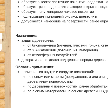
образует высокоэластичное покрытие: содержит н
образует грязе-водоотталкивающее покрытие: сод
образует полуглянцевое лаковое покрытие
подчеркивает природный рисунок древесины
допускается нанесение на поверхности, ранее об
Назначение:
защита древесины:
от биопоражений (гниения, плесени, грибка, син
от УФ-излучения (потемнения, выгорания)
от атмосферных воздействий
декоративная отделка под ценные породы дерева
Область применения:
применяется внутри и снаружи помещений:
по новым или старым (неокрашенным или очище
деревянным поверхностям
по деревянным поверхностям, ранее обработа
по любым материалам на основе древесины (ДВ