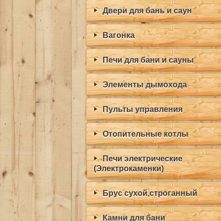
Двери для бань и саун
Вагонка
Печи для бани и сауны
Элементы дымохода
Пульты управления
Отопительные котлы
Печи электрические
(Электрокаменки)
Брус сухой,строганный
Камни для бани