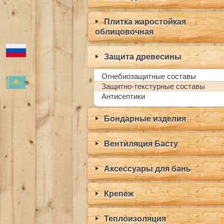
Плитка жаростойкая
облицовочная
Защита древесины
Огнебиозащитные составы
Защитно-текстурные составы
Антисептики
Бондарные изделия
Вентиляция Басту
Аксессуары для бань
Крепеж
Теплоизоляция