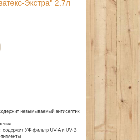
атекс-Экстра" 2,7л
 содержит невымываемый антисептик
ажения
: содержит УФ-фильтр UV-A и UV-B
-пигменты