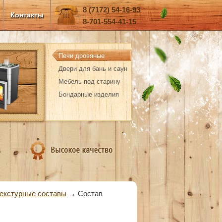
8 (7172) 54-16-93
Контакты
8-701-554-41-15
Печи дровяные
Двери для бань и саун
Мебель под старину
Бондарные изделия
екстурные составы
→
Состав