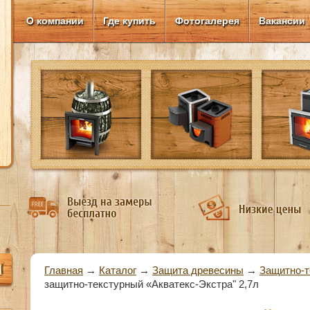
О компании
Где купить
Фотогалерея
Вакансии
Вы здесь
Главная
→
Каталог
→
Защита древесины
→
Защитно-т
защитно-текстурный «Акватекс-Экстра" 2,7л