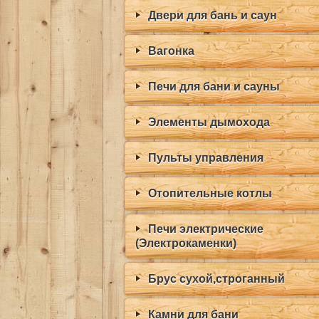
Двери для бань и саун
Вагонка
Печи для бани и сауны
Элементы дымохода
Пульты управления
Отопительные котлы
Печи электрические
(Электрокаменки)
Брус сухой,строганный
Камни для бани