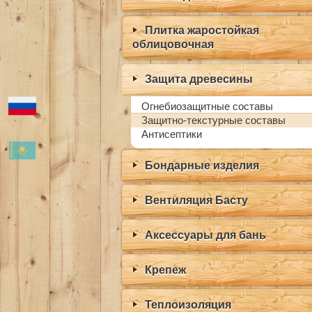
Плитка жаростойкая
облицовочная
Защита древесины
Огнебиозащитные составы
Защитно-текстурные составы
Антисептики
Бондарные изделия
Вентиляция Басту
Аксессуары для бань
Крепеж
Теплоизоляция