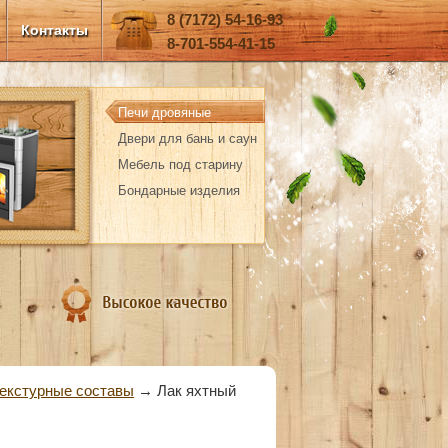
8 (7172) 54-16-93
Контакты
8-701-554-41-15
Печи дровяные
Двери для бань и саун
Мебель под старину
Бондарные изделия
екстурные составы
→
Лак яхтный