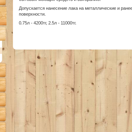
Допускается нанесение лака на металлические и ран
поверхности.
0.75л - 4200тг, 2.5л - 11000тг.