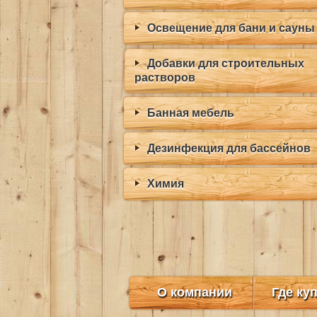
Освещение для бани и сауны
Добавки для строительных
растворов
Банная мебель
Дезинфекция для бассейнов
Химия
О компании
Где ку