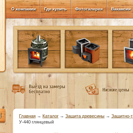
О компании
Где купить
Фотогалерея
Вакансии
Вы здесь
Главная
→
Каталог
→
Защита древесины
→
Защитно-т
У-440 глянцевый