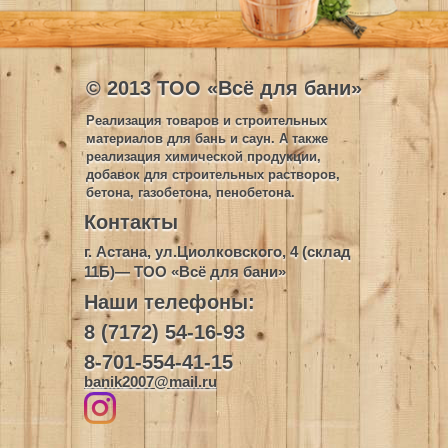
© 2013 ТОО «Всё для бани»
Реализация товаров и строительных
материалов для бань и саун. А также
реализация химической продукции,
добавок для строительных растворов,
бетона, газобетона, пенобетона.
Контакты
г. Астана, ул.Циолковского, 4 (склад
11Б)— ТОО «Всё для бани»
Наши телефоны:
8 (7172) 54-16-93
8-701-554-41-15
banik2007@mail.ru