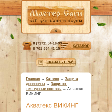
Перейти к основному содержанию
8 (7172) 54-16-93
КАТАЛОГ
8-701-554-41-15
СКАЧАТЬ ПРАЙС
Вы здесь
Главная
→
Каталог
→
Защита
древесины
→
Защитно-
текстурные составы
→
Акватекс
ВИКИНГ
Акватекс ВИКИНГ