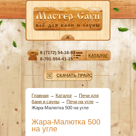
Перейти к основному содержанию
8 (7172) 54-16-93
КАТАЛОГ
8-701-554-41-15
СКАЧАТЬ ПРАЙС
Вы здесь
Главная
→
Каталог
→
Печи для
бани и сауны
→
Печи на угле
→
Жара-Малютка 500 на угле
Жара-Малютка 500
на угле