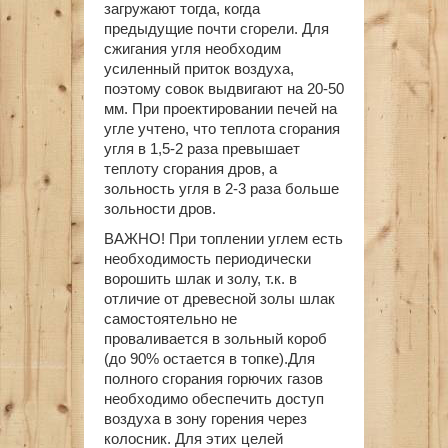
загружают тогда, когда
предыдущие почти сгорели. Для
сжигания угля необходим
усиленный приток воздуха,
поэтому совок выдвигают на 20-50
мм. При проектировании печей на
угле учтено, что теплота сгорания
угля в 1,5-2 раза превышает
теплоту сгорания дров, а
зольность угля в 2-3 раза больше
зольности дров.
ВАЖНО! При топлении углем есть
необходимость периодически
ворошить шлак и золу, т.к. в
отличие от древесной золы шлак
самостоятельно не
проваливается в зольный короб
(до 90% остается в топке).Для
полного сгорания горючих газов
необходимо обеспечить доступ
воздуха в зону горения через
колосник. Для этих целей