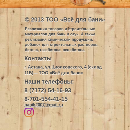
© 2013 ТОО «Всё для бани»
Реализация товаров и строительных
материалов для бань и саун. А также
реализация химической продукции,
добавок для строительных растворов,
бетона, газобетона, пенобетона.
Контакты
г. Астана, ул.Циолковского, 4 (склад
11Б)— ТОО «Всё для бани»
Наши телефоны:
8 (7172) 54-16-93
8-701-554-41-15
banik2007@mail.ru