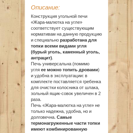
Описание:
Конструкция угольной печи
«Жара-малютка на угле»
соответствует существующим
нормативам на данную продукцию
и специально
разработана для
топки
всеми видами угля
(бурый уголь, каменный уголь,
антрацит)
.
Печь универсальна (помимо
угля
ее можно топить дровами
)
и удобна в эксплуатации: в
комплекте поставляется гребенка
для очистки колосника от шлака,
зольный ящик-совок увеличен в 2
раза.
Печь «Жара-малютка на угле» не
только надежна, удобна, но и
долговечна.
Самые
термонагруженные части топки
имеют комбинированную