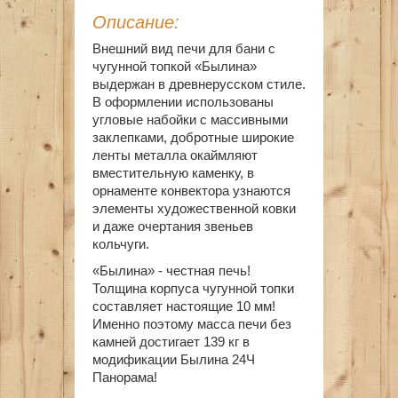
Описание:
Внешний вид печи для бани с
чугунной топкой «Былина»
выдержан в древнерусском стиле.
В оформлении использованы
угловые набойки с массивными
заклепками, добротные широкие
ленты металла окаймляют
вместительную каменку, в
орнаменте конвектора узнаются
элементы художественной ковки
и даже очертания звеньев
кольчуги.
«Былина» - честная печь!
Толщина корпуса чугунной топки
составляет настоящие 10 мм!
Именно поэтому масса печи без
камней достигает 139 кг в
модификации Былина 24Ч
Панорама!