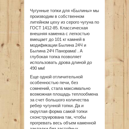
Чугунные топки для «Былины» мы
производим в собственном
литейном цеху из серого чугуна по
ГОСТ 1412-85. Классическая
внешняя каменка с легкостью
вмещает до 101 кг камней в
модификации Былина 24Ч и
Былина 24Ч Панорама! . А
глубокая топка позволяет
использовать дрова длиной до
490 мм!
Еще одной отличительной
особенностью печи, без
сомнений, стала максимально
возможная площадь теплообмена
за счет большого количества
ребер чугунной топки. Да и
округлая форма самой топки
сконструирована так, чтобы
прогревать весь объем каменной
закладки без застойных