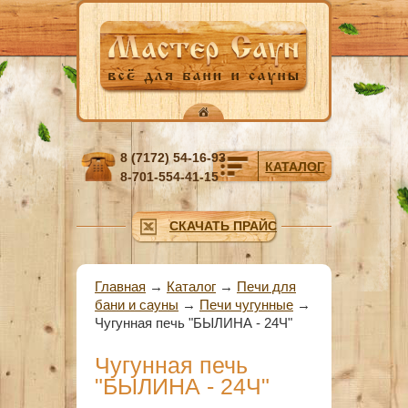
Перейти к основному содержанию
8 (7172) 54-16-93
КАТАЛОГ
8-701-554-41-15
СКАЧАТЬ ПРАЙС
Вы здесь
Главная
→
Каталог
→
Печи для
бани и сауны
→
Печи чугунные
→
Чугунная печь "БЫЛИНА - 24Ч"
Чугунная печь
"БЫЛИНА - 24Ч"