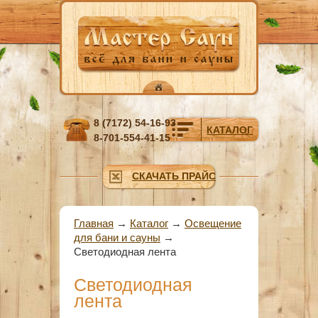
Перейти к основному содержанию
8 (7172) 54-16-93
КАТАЛОГ
8-701-554-41-15
СКАЧАТЬ ПРАЙС
Вы здесь
Главная
→
Каталог
→
Освещение
для бани и сауны
→
Светодиодная лента
Светодиодная
лента