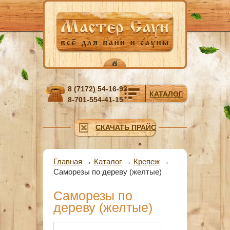
Перейти к основному содержанию
8 (7172) 54-16-93
КАТАЛОГ
8-701-554-41-15
СКАЧАТЬ ПРАЙС
Вы здесь
Главная
→
Каталог
→
Крепеж
→
Саморезы по дереву (желтые)
Саморезы по
дереву (желтые)