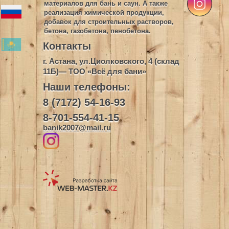
материалов для бань и саун. А также
реализация химической продукции,
добавок для строительных растворов,
бетона, газобетона, пенобетона.
Контакты
г. Астана, ул.Циолковского, 4 (склад
11Б)— ТОО «Всё для бани»
Наши телефоны:
8 (7172) 54-16-93
8-701-554-41-15
banik2007@mail.ru