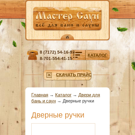
Перейти к основному содержанию
8 (7172) 54-16-93
КАТАЛОГ
8-701-554-41-15
СКАЧАТЬ ПРАЙС
Вы здесь
Главная
→
Каталог
→
Двери для
бань и саун
→
Дверные ручки
Дверные ручки