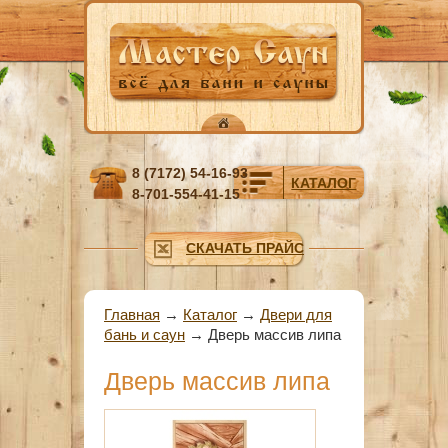
Перейти к основному содержанию
8 (7172) 54-16-93
КАТАЛОГ
8-701-554-41-15
СКАЧАТЬ ПРАЙС
Вы здесь
Главная
→
Каталог
→
Двери для
бань и саун
→
Дверь массив липа
Дверь массив липа