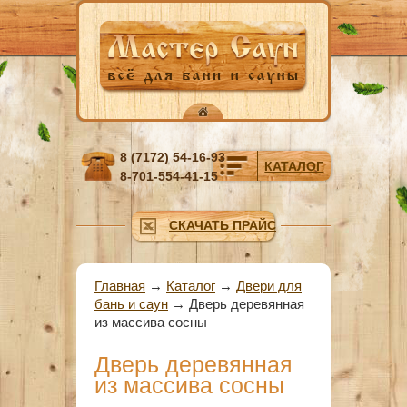
Перейти к основному содержанию
8 (7172) 54-16-93
КАТАЛОГ
8-701-554-41-15
СКАЧАТЬ ПРАЙС
Вы здесь
Главная
→
Каталог
→
Двери для
бань и саун
→
Дверь деревянная
из массива сосны
Дверь деревянная
из массива сосны