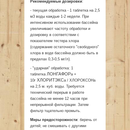
Рекомендуемые дозировки
:
- текущая обработка - 1 таблетка на 2,5
м3 воды каждые 1-2 недели. При
интенсивном использовании бассейна
увеличивают частоту обработки и
дозировку в соответствии с
показателем тестера хлора
(содержание остаточного "свободного"
хлора в воде бассейна должно быть в
пределах 0,3-0,5 мг/л).
- "ударная" обработка: 1
ЛОНГАФОР
таблетка
а +
ХЛОРИТЭКС
10г
а / ХЛОРОКСОНа
на 2,5 м. куб. воды. Требуется
технический перерыв в работе
бассейна не менее 12 часов при
непрерывной фильтрации. Затем
фильтр тщательно промыть.
Меры предосторожности
: беречь от
детей; не смешивать с другими