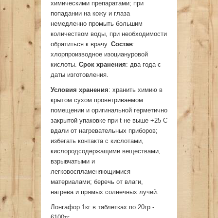
химическими препаратами; при
попадании на кожу и глаза
немедленно промыть большим
количеством воды, при необходимости
обратиться к врачу.
Состав
:
хлорпроизводное изоциануровой
кислоты.
Срок хранения
: два года с
даты изготовления.
Условия хранения
: хранить химию в
крытом сухом проветриваемом
помещении и оригинальной герметично
закрытой упаковке при t не выше +25 С
вдали от нагревательных приборов;
избегать контакта с кислотами,
кислородсодержащими веществами,
взрывчатыми и
легковоспламеняющимися
материалами; беречь от влаги,
нагрева и прямых солнечных лучей.
Лонгафор 1кг в таблетках по 20гр -
6100тг