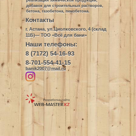
реализация химической продукции,
добавок для строительных растворов,
бетона, газобетона, пенобетона.
Контакты
г. Астана, ул.Циолковского, 4 (склад
11Б)— ТОО «Всё для бани»
Наши телефоны:
8 (7172) 54-16-93
8-701-554-41-15
banik2007@mail.ru