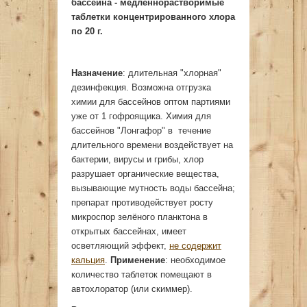
бассейна - медленнорастворимые
таблетки концентрированного хлора
по 20 г.
Назначение
: длительная "хлорная"
дезинфекция. Возможна отгрузка
химии для бассейнов оптом партиями
уже от 1 гофроящика. Химия для
бассейнов "Лонгафор" в течение
длительного времени воздействует на
бактерии, вирусы и грибы, хлор
разрушает органические вещества,
вызывающие мутность воды бассейна;
препарат противодействует росту
микроспор зелёного планктона в
открытых бассейнах, имеет
осветляющий эффект,
не содержит
кальция
.
Применение
: необходимое
количество таблеток помещают в
автохлоратор (или скиммер).