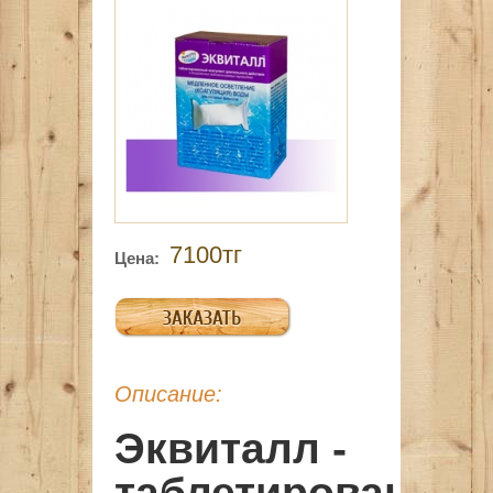
7100тг
Цена:
Описание:
Эквиталл -
таблетированны