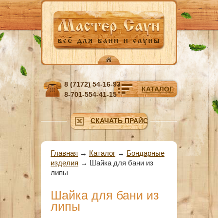
Перейти к основному содержанию
8 (7172) 54-16-93
КАТАЛОГ
8-701-554-41-15
СКАЧАТЬ ПРАЙС
Вы здесь
Главная
→
Каталог
→
Бондарные
изделия
→
Шайка для бани из
липы
Шайка для бани из
липы