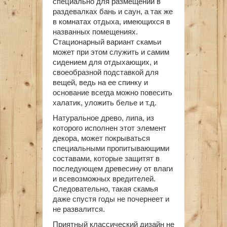
специально для размещений в
раздевалках бань и саун, а так же
в комнатах отдыха, имеющихся в
названных помещениях.
Стационарный вариант скамьи
может при этом служить и самим
сидением для отдыхающих, и
своеобразной подставкой для
вещей, ведь на ее спинку и
основание всегда можно повесить
халатик, уложить белье и т.д.
Натуральное древо, липа, из
которого исполнен этот элемент
декора, может покрываться
специальными пропитывающими
составами, которые защитят в
последующем древесину от влаги
и всевозможных вредителей.
Следовательно, такая скамья
даже спустя годы не почернеет и
не развалится.
Приятный классический дизайн не