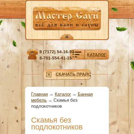
Перейти к основному содержанию
8 (7172) 54-16-93
КАТАЛОГ
8-701-554-41-15
СКАЧАТЬ ПРАЙС
Вы здесь
Главная
→
Каталог
→
Банная
мебель
→
Скамья без
подлокотников
Скамья без
подлокотников