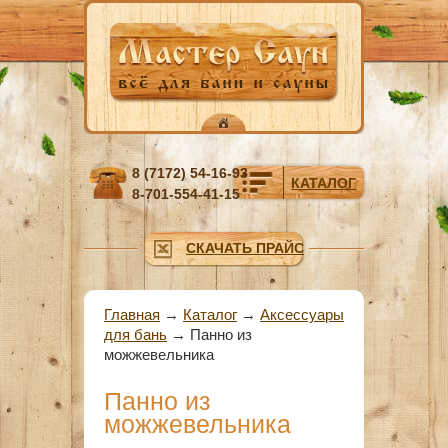
Перейти к основному содержанию
8 (7172) 54-16-93
КАТАЛОГ
8-701-554-41-15
СКАЧАТЬ ПРАЙС
Вы здесь
Главная
→
Каталог
→
Аксессуары
для бань
→
Панно из
можжевельника
Панно из
можжевельника